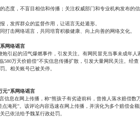
的态度，不盲目相信和传播；关注权威部门和专业机构发布的信
报，发挥群众的监督作用，让谣言无处遁形。
同打击网络谣言，共同培育积极健康、向上向善的网络文化。
”系网络谣言
燃放鞭炮引起的沼气爆燃事件，引发关注。有网民冒充当事未成年人家
面临580万天价赔偿”不实信息传播扩散，引发大量网民关注。经
罚。相关账号已被关停。
万元”系网络谣言
”的谣言信息在网上传播，称“熊孩子有劣迹前科，曾推人落水赔偿
差点淹死”。该评论内容迅速在网上传播，并演化为多个赔偿金
机关已依法给予魏某行政处罚。