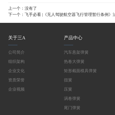
上一个：没有了
下一个：
飞手必看 |《无人驾驶航空器飞行管理暂行条例》
关于三A
产品中心
公司简介
汽车悬架弹簧
组织架构
热卷大弹簧
企业文化
矩形截面模具弹簧
资质荣誉
扭簧
企业视频
压簧
涡卷弹簧
尾门弹簧