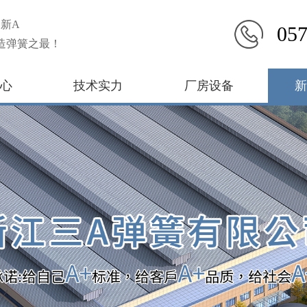
新A
057
造弹簧之最！
心
技术实力
厂房设备