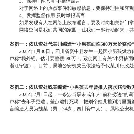
3、保持理性态度 不相信谣言
对于网络上的热点事件和敏感信息，要保持理性和客观
4、发挥监督作用 及时举报谣言
如果发现有人在网络上散布谣言，要及时向相关部门举
网络空间是我们共同的家园，让我们一起行动起来，共
案例一：依法查处代某川编造““小男孩面临580万天价赔偿
2025年1月30日，四川省资中县发生一起因小男孩
声称“我外甥。估计要赔偿580万”，致使网上有关“小男孩
浙江宁波）。目前，属地公安机关已依法给予代某川行政处
案例二：依法查处魏某编造“小男孩去年曾推人落水赔偿数
2025年2月1日起，一条涉当事未成年人“前科劣迹
声称“去年子更遭，差点遭打死噶，把别个娃儿推到河里面
言编造人员为魏某（男，34岁，四川资中人）。属地公安