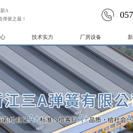
新A
057
造弹簧之最！
心
技术实力
厂房设备