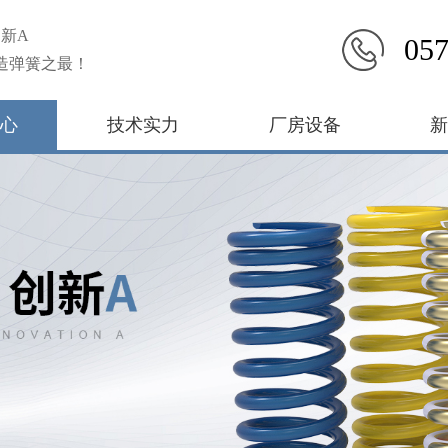
新A
057
造弹簧之最！
心
技术实力
厂房设备