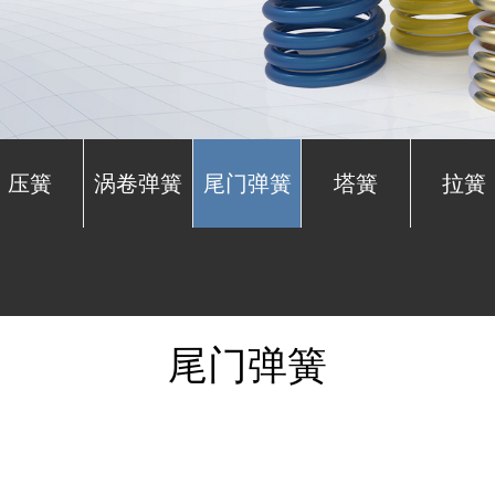
压簧
涡卷弹簧
尾门弹簧
塔簧
拉簧
尾门弹簧