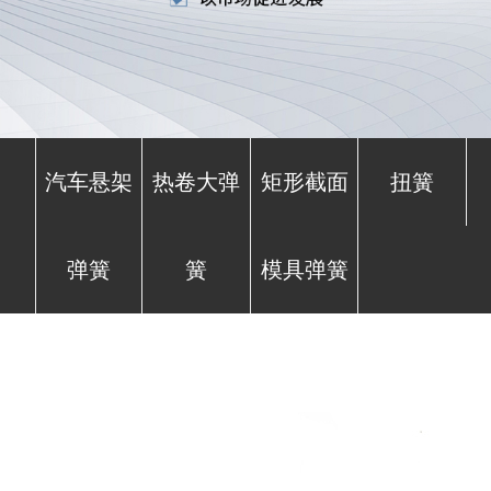
汽车悬架
热卷大弹
矩形截面
扭簧
弹簧
簧
模具弹簧