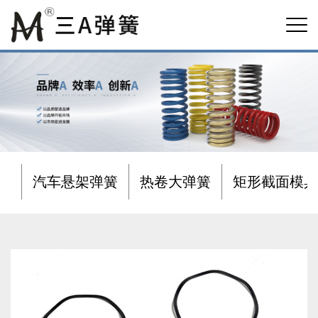
汽车悬架弹簧
热卷大弹簧
矩形截面模具