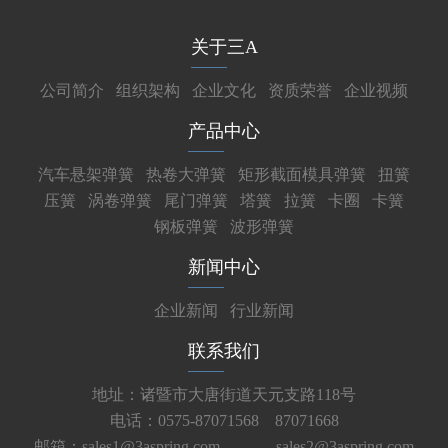
关于三A
公司简介
组织架构
企业文化
资质荣誉
企业视频
产品中心
汽车悬架弹簧
热卷大弹簧
矩形截面模具弹簧
扭簧
压簧
涡卷弹簧
尾门弹簧
塔簧
拉簧
卡圈
卡簧
钢板弹簧
波形弹簧
新闻中心
企业新闻
行业新闻
联系我们
地址：诸暨市大唐街道天元支路118号
电话：0575-87071568 87071668
邮箱：sales1@3aspring.com
sales2@3aspring.com