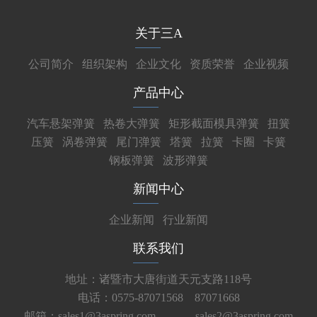
关于三A
公司简介
组织架构
企业文化
资质荣誉
企业视频
产品中心
汽车悬架弹簧
热卷大弹簧
矩形截面模具弹簧
扭簧
压簧
涡卷弹簧
尾门弹簧
塔簧
拉簧
卡圈
卡簧
钢板弹簧
波形弹簧
新闻中心
企业新闻
行业新闻
联系我们
地址：诸暨市大唐街道天元支路118号
电话：0575-87071568 87071668
邮箱：sales1@3aspring.com
sales2@3aspring.com