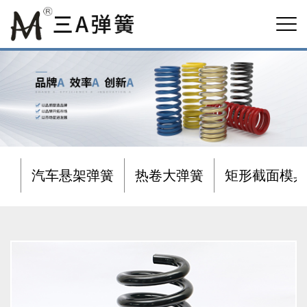
汽车悬架弹簧
热卷大弹簧
矩形截面模具