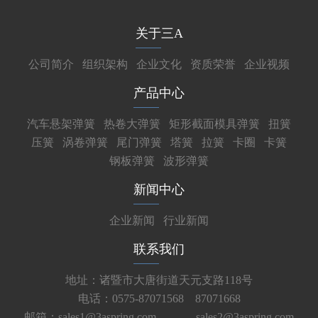
关于三A
公司简介
组织架构
企业文化
资质荣誉
企业视频
产品中心
汽车悬架弹簧
热卷大弹簧
矩形截面模具弹簧
扭簧
压簧
涡卷弹簧
尾门弹簧
塔簧
拉簧
卡圈
卡簧
钢板弹簧
波形弹簧
新闻中心
企业新闻
行业新闻
联系我们
地址：诸暨市大唐街道天元支路118号
电话：0575-87071568 87071668
邮箱：sales1@3aspring.com
sales2@3aspring.com