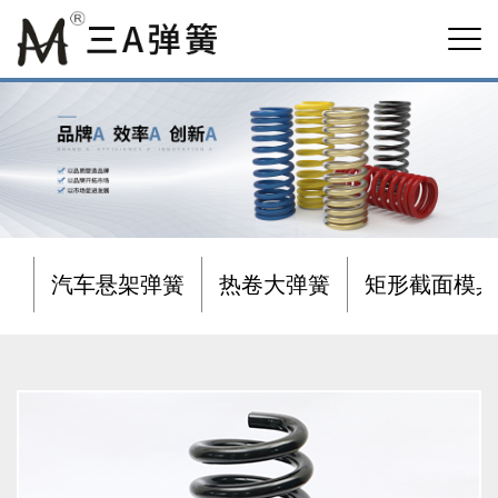
汽车悬架弹簧
热卷大弹簧
矩形截面模具