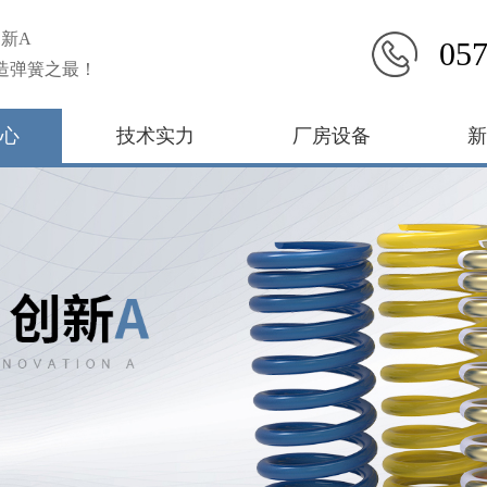
新A
057
造弹簧之最！
心
技术实力
厂房设备