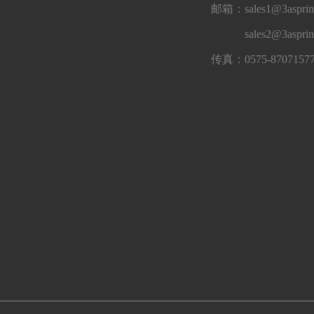
邮箱：sales1@3asprin
sales2@3aspri
传真：0575-8707157