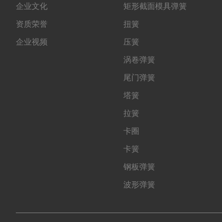
企业文化
矩形截面模具弹簧
资质荣誉
扭簧
企业视频
压簧
涡卷弹簧
尾门弹簧
塔簧
拉簧
卡圈
卡簧
钢板弹簧
波形弹簧