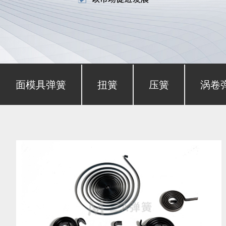
形截面模具弹簧
扭簧
压簧
涡卷