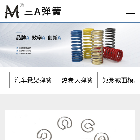
汽车悬架弹簧
热卷大弹簧
矩形截面模具