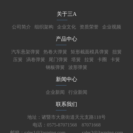
关于三A
公司简介
组织架构
企业文化
资质荣誉
企业视频
产品中心
汽车悬架弹簧
热卷大弹簧
矩形截面模具弹簧
扭簧
压簧
涡卷弹簧
尾门弹簧
塔簧
拉簧
卡圈
卡簧
钢板弹簧
波形弹簧
新闻中心
企业新闻
行业新闻
联系我们
地址：诸暨市大唐街道天元支路118号
电话：0575-87071568 87071668
邮箱：sales1@3aspring.com
sales2@3aspring.com