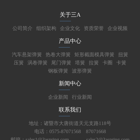
关于三A
公司简介
组织架构
企业文化
资质荣誉
企业视频
产品中心
汽车悬架弹簧
热卷大弹簧
矩形截面模具弹簧
扭簧
压簧
涡卷弹簧
尾门弹簧
塔簧
拉簧
卡圈
卡簧
钢板弹簧
波形弹簧
新闻中心
企业新闻
行业新闻
联系我们
地址：诸暨市大唐街道天元支路118号
电话：0575-87071568 87071668
邮箱：sales1@3aspring.com
sales2@3aspring.com