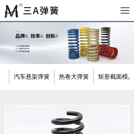
汽车悬架弹簧
热卷大弹簧
矩形截面模具