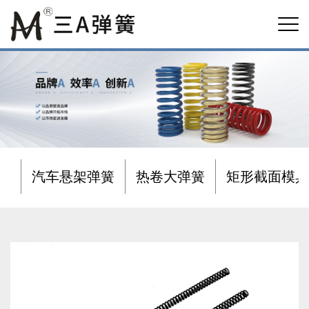
汽车悬架弹簧
热卷大弹簧
矩形截面模具