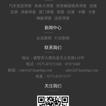
汽车悬架弹簧
热卷大弹簧
矩形截面模具弹簧
扭簧
压簧
涡卷弹簧
尾门弹簧
塔簧
拉簧
卡圈
卡簧
钢板弹簧
波形弹簧
新闻中心
企业新闻
行业新闻
联系我们
地址：诸暨市大唐街道天元支路118号
电话：0575-87071568 87071668
邮箱：sales1@3aspring.com
sales2@3aspring.com
传真：0575-87071577
关注我们