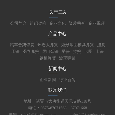
关于三A
公司简介
组织架构
企业文化
资质荣誉
企业视频
产品中心
汽车悬架弹簧
热卷大弹簧
矩形截面模具弹簧
扭簧
压簧
涡卷弹簧
尾门弹簧
塔簧
拉簧
卡圈
卡簧
钢板弹簧
波形弹簧
新闻中心
企业新闻
行业新闻
联系我们
地址：诸暨市大唐街道天元支路118号
电话：0575-87071568 87071668
邮箱：sales1@3aspring.com
sales2@3aspring.com