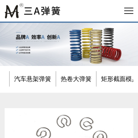
汽车悬架弹簧
热卷大弹簧
矩形截面模具