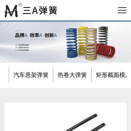
汽车悬架弹簧
热卷大弹簧
矩形截面模具