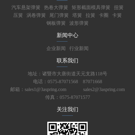
汽车悬架弹簧
热卷大弹簧
矩形截面模具弹簧
扭簧
压簧
涡卷弹簧
尾门弹簧
塔簧
拉簧
卡圈
卡簧
钢板弹簧
波形弹簧
新闻中心
企业新闻
行业新闻
联系我们
地址：诸暨市大唐街道天元支路118号
电话：0575-87071568 87071668
邮箱：sales1@3aspring.com
sales2@3aspring.com
传真：0575-87071577
关注我们