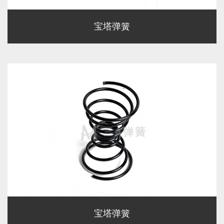
宝塔弹簧
宝塔弹簧