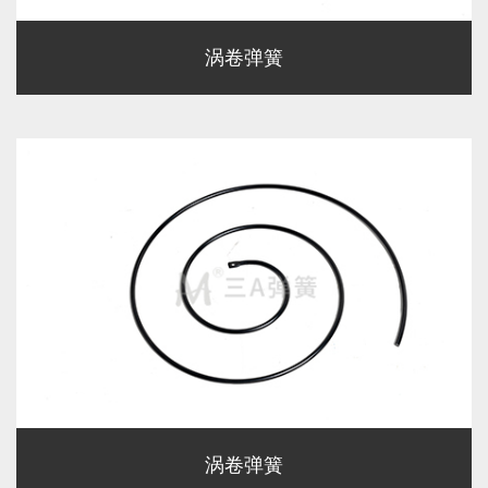
涡卷弹簧
涡卷弹簧