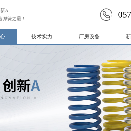
新A
057
造弹簧之最！
心
技术实力
厂房设备