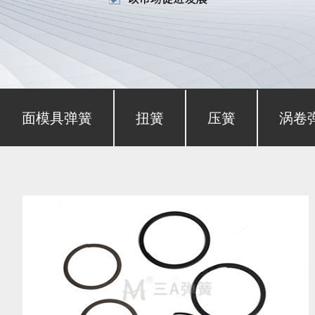
形截面模具弹簧
扭簧
压簧
涡卷