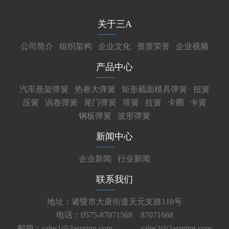
关于三A
公司简介
组织架构
企业文化
资质荣誉
企业视频
产品中心
汽车悬架弹簧
热卷大弹簧
矩形截面模具弹簧
扭簧
压簧
涡卷弹簧
尾门弹簧
塔簧
拉簧
卡圈
卡簧
钢板弹簧
波形弹簧
新闻中心
企业新闻
行业新闻
联系我们
地址：诸暨市大唐街道天元支路118号
电话：0575-87071568 87071668
邮箱：sales1@3aspring.com
sales2@3aspring.com