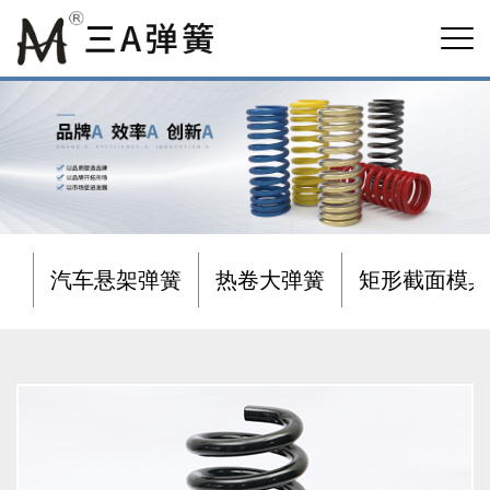
汽车悬架弹簧
热卷大弹簧
矩形截面模具