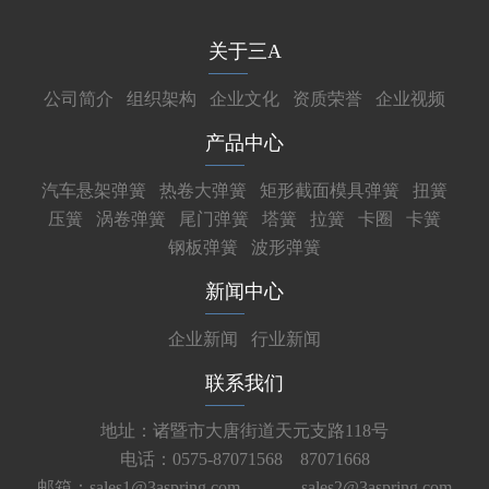
关于三A
公司简介
组织架构
企业文化
资质荣誉
企业视频
产品中心
汽车悬架弹簧
热卷大弹簧
矩形截面模具弹簧
扭簧
压簧
涡卷弹簧
尾门弹簧
塔簧
拉簧
卡圈
卡簧
钢板弹簧
波形弹簧
新闻中心
企业新闻
行业新闻
联系我们
地址：诸暨市大唐街道天元支路118号
电话：0575-87071568 87071668
邮箱：sales1@3aspring.com
sales2@3aspring.com