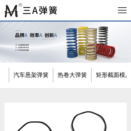
汽车悬架弹簧
热卷大弹簧
矩形截面模具