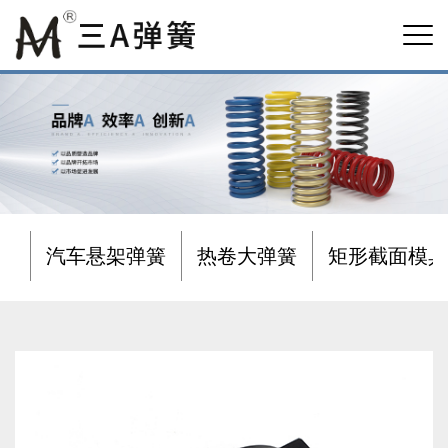
汽车悬架弹簧
热卷大弹簧
矩形截面模具