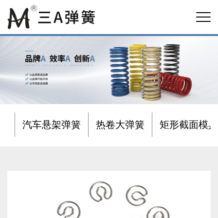
汽车悬架弹簧
热卷大弹簧
矩形截面模具