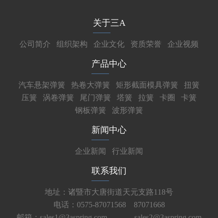
关于三A
公司简介
组织架构
企业文化
资质荣誉
企业视频
产品中心
汽车悬架弹簧
热卷大弹簧
矩形截面模具弹簧
扭簧
压簧
涡卷弹簧
尾门弹簧
塔簧
拉簧
卡圈
卡簧
钢板弹簧
波形弹簧
新闻中心
企业新闻
行业新闻
联系我们
地址：诸暨市大唐街道天元支路118号
电话：0575-87071568 87071668
邮箱：sales1@3aspring.com
sales2@3aspring.com