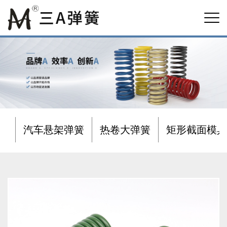
汽车悬架弹簧
热卷大弹簧
矩形截面模具