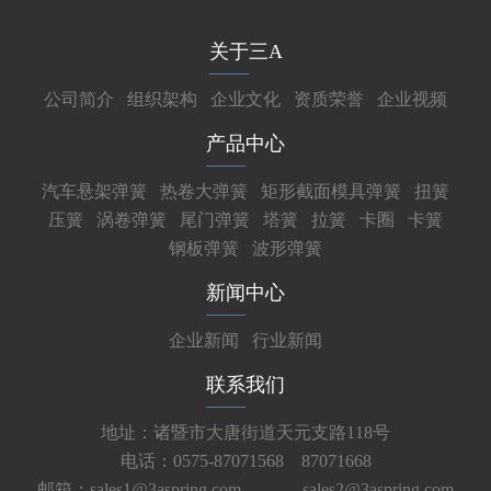
关于三A
公司简介
组织架构
企业文化
资质荣誉
企业视频
产品中心
汽车悬架弹簧
热卷大弹簧
矩形截面模具弹簧
扭簧
压簧
涡卷弹簧
尾门弹簧
塔簧
拉簧
卡圈
卡簧
钢板弹簧
波形弹簧
新闻中心
企业新闻
行业新闻
联系我们
地址：诸暨市大唐街道天元支路118号
电话：0575-87071568 87071668
邮箱：sales1@3aspring.com
sales2@3aspring.com