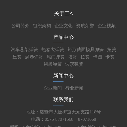
关于三A
公司简介
组织架构
企业文化
资质荣誉
企业视频
产品中心
汽车悬架弹簧
热卷大弹簧
矩形截面模具弹簧
扭簧
压簧
涡卷弹簧
尾门弹簧
塔簧
拉簧
卡圈
卡簧
钢板弹簧
波形弹簧
新闻中心
企业新闻
行业新闻
联系我们
地址：诸暨市大唐街道天元支路118号
电话：0575-87071568 87071668
邮箱：sales1@3aspring.com
sales2@3aspring.com