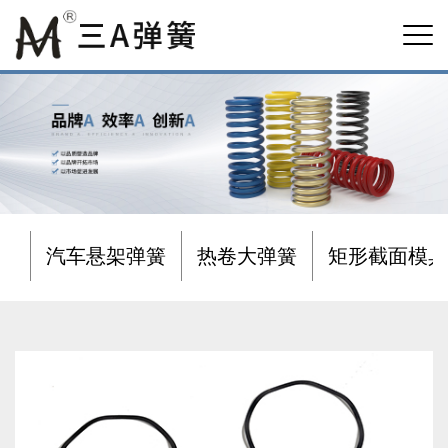
汽车悬架弹簧
热卷大弹簧
矩形截面模具