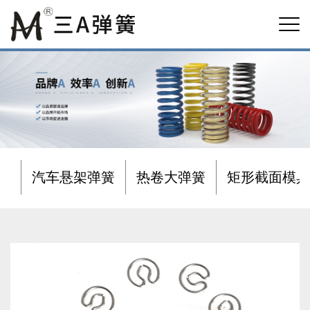
汽车悬架弹簧
热卷大弹簧
矩形截面模具