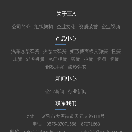
关于三A
公司简介
组织架构
企业文化
资质荣誉
企业视频
产品中心
汽车悬架弹簧
热卷大弹簧
矩形截面模具弹簧
扭簧
压簧
涡卷弹簧
尾门弹簧
塔簧
拉簧
卡圈
卡簧
钢板弹簧
波形弹簧
新闻中心
企业新闻
行业新闻
联系我们
地址：诸暨市大唐街道天元支路118号
电话：0575-87071568 87071668
邮箱：sales1@3aspring.com
sales2@3aspring.com