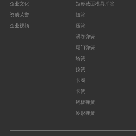
企业文化
矩形截面模具弹簧
资质荣誉
扭簧
企业视频
压簧
涡卷弹簧
尾门弹簧
塔簧
拉簧
卡圈
卡簧
钢板弹簧
波形弹簧