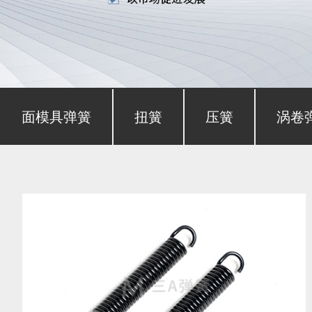
形截面模具弹簧
扭簧
压簧
涡卷