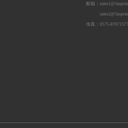
邮箱：sales1@3asprin
sales2@3aspri
传真：0575-8707157