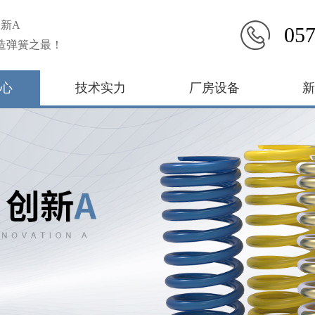
新A
057
造弹簧之最！
心
技术实力
厂房设备