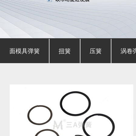
形截面模具弹簧
扭簧
压簧
涡卷