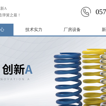
新A
057
造弹簧之最！
心
技术实力
厂房设备