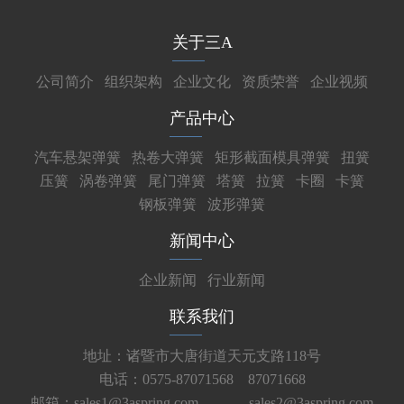
关于三A
公司简介
组织架构
企业文化
资质荣誉
企业视频
产品中心
汽车悬架弹簧
热卷大弹簧
矩形截面模具弹簧
扭簧
压簧
涡卷弹簧
尾门弹簧
塔簧
拉簧
卡圈
卡簧
钢板弹簧
波形弹簧
新闻中心
企业新闻
行业新闻
联系我们
地址：诸暨市大唐街道天元支路118号
电话：0575-87071568 87071668
邮箱：sales1@3aspring.com
sales2@3aspring.com