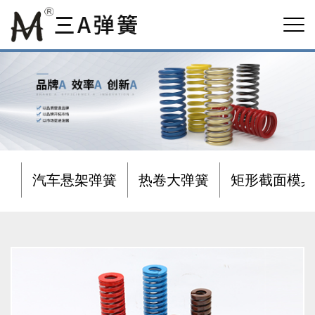
汽车悬架弹簧
热卷大弹簧
矩形截面模具