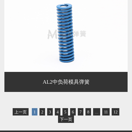
AL2中负荷模具弹簧
上一页
1
2
3
4
5
6
7
8
...
11
12
下一页