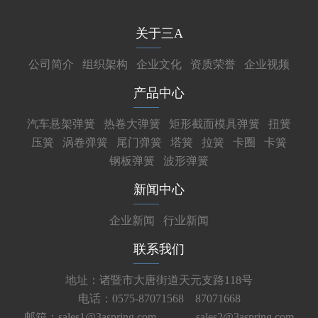
关于三A
公司简介
组织架构
企业文化
资质荣誉
企业视频
产品中心
汽车悬架弹簧
热卷大弹簧
矩形截面模具弹簧
扭簧
压簧
涡卷弹簧
尾门弹簧
塔簧
拉簧
卡圈
卡簧
钢板弹簧
波形弹簧
新闻中心
企业新闻
行业新闻
联系我们
地址：诸暨市大唐街道天元支路118号
电话：0575-87071568 87071668
邮箱：sales1@3aspring.com
sales2@3aspring.com