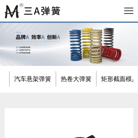
汽车悬架弹簧
热卷大弹簧
矩形截面模具