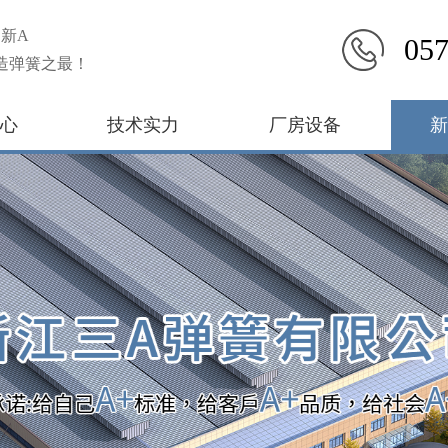
新A
057
造弹簧之最！
心
技术实力
厂房设备