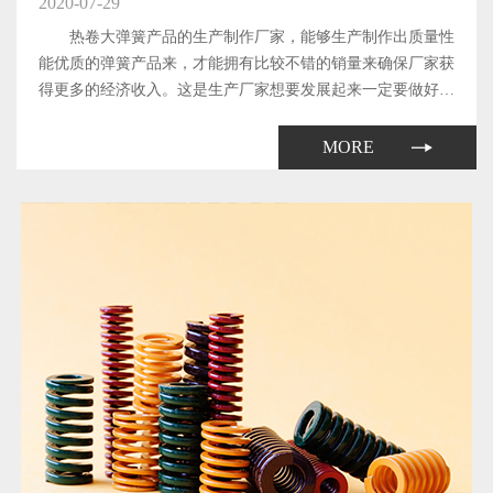
2020-07-29
热卷大弹簧产品的生产制作厂家，能够生产制作出质量性
能优质的弹簧产品来，才能拥有比较不错的销量来确保厂家获
得更多的经济收入。这是生产厂家想要发展起来一定要做好的
工作了。那么，厂家生产制作出来的热卷大弹簧产品所具备的
质量和性能都与哪些因素有关系呢?下面本文就来简单地介绍
MORE
一下。