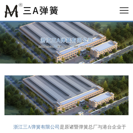
浙江三A弹簧有限公司
是原诸暨弹簧总厂与港台企业于