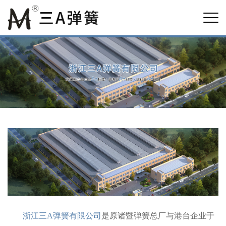
浙江三A弹簧有限公司
是原诸暨弹簧总厂与港台企业于