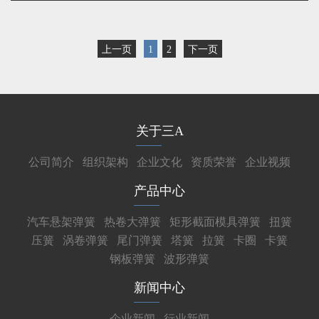
上一页
1
2
下一页
关于三A
公司简介
组织架构
企业文化
资质荣誉
企业视频
产品中心
汽车悬架弹簧
热卷大弹簧
矩形截面模具弹簧
扭簧
压簧
涡卷弹簧
尾门弹簧
塔簧
拉簧
卡圈
卡簧
钢板弹簧
波形弹簧
新闻中心
企业新闻
行业新闻