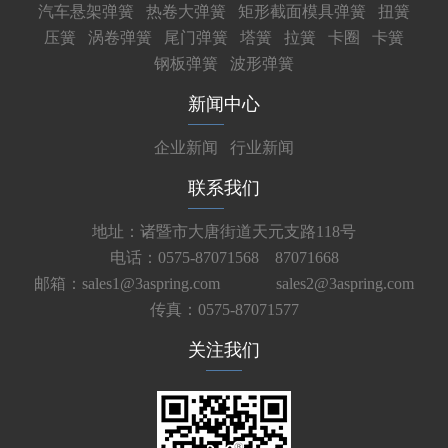
汽车悬架弹簧
热卷大弹簧
矩形截面模具弹簧
扭簧
压簧
涡卷弹簧
尾门弹簧
塔簧
拉簧
卡圈
卡簧
钢板弹簧
波形弹簧
新闻中心
企业新闻
行业新闻
联系我们
地址：诸暨市大唐街道天元支路118号
电话：0575-87071568 87071668
邮箱：sales1@3aspring.com
sales2@3aspring.com
传真：0575-87071577
关注我们