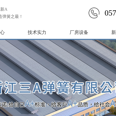
新A
057
造弹簧之最！
心
技术实力
厂房设备